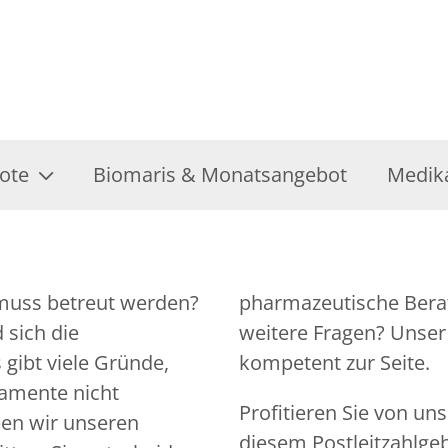
ote
Biomaris & Monatsangebot
Medik
 muss betreut werden?
tiert. Sie haben noch
 sich die
n jederzeit
gibt viele Gründe,
kompetent zur Seite.
amente nicht
Profitieren Sie von un
en wir unseren
diesem Postleitzahlgeb