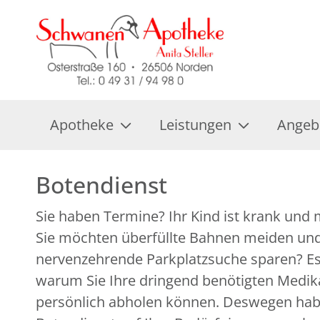
Apotheke
Leistungen
Angeb
Botendienst
Sie haben Termine? Ihr Kind ist krank und
pharmazeutische Beratung ist immer garan
Sie möchten überfüllte Bahnen meiden und
weitere Fragen? Unser LINDA Fachpersonal steht Ihne
nervenzehrende Parkplatzsuche sparen? Es 
warum Sie Ihre dringend benötigten Medik
persönlich abholen können. Deswegen hab