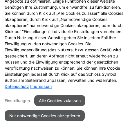
Angebote zu optimieren. Einige Funktionen dieser Website
benötigen Ihre Zustimmung, um einwandfrei zu funktionieren.
Dieser Bonus wird Ihnen beim 10. Einkauf
Sie können durch Klick auf „Alle Cookies zulassen“ alle Cookies
angerechnet. Ihr Vertrauen wird also belohnt!
akzeptieren, durch Klick auf „Nur notwendige Cookies
akzeptieren“ nur notwendige Cookies akzeptieren, oder durch
Sie können Ihren Treuepass gleich
hier
online
Klick auf "Einstellungen" individuelle Einstellungen vornehmen.
bestellen. Wir senden Ihnen diesen dann per Post zu.
Durch Nutzung dieser Website geben Sie in jedem Fall Ihre
Füllen Sie bitte das Formular in unserem
Einwilligung zu den notwendigen Cookies. Die
Einwilligungserklärung (des Nutzers, bzw. dessen Gerät) wird
Kontaktbereich
aus und senden es uns per E-Mail zu.
gespeichert, um deren Abfrage nicht erneut wiederholen zu
müssen und die Einwilligung entsprechend der gesetzlichen
Verpflichtung nachweisen zu können. Sie können Ihre Cookie
Einstellungen jederzeit durch Klick auf das Schloss Symbol
Kontakt
Impressum
Datenschutz
Button am Seitenrand anpassen, verwalten und widerrufen.
Barrierefreiheit
Datenschutz
Impressum
Einstellungen
Alle Cookies zulassen
©2026Schwanen-Apotheke
Nur notwendige Cookies akzeptieren